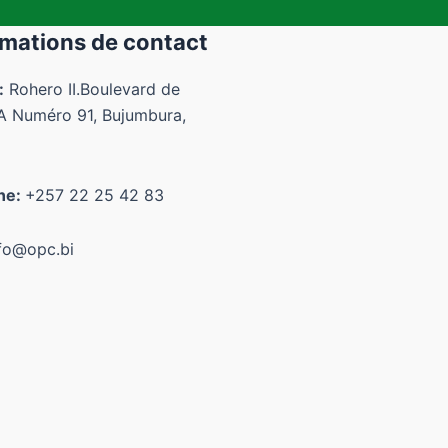
rmations de contact
:
Rohero II.Boulevard de
 Numéro 91, Bujumbura,
ne:
+257 22 25 42 83
fo@opc.bi