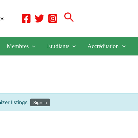
Search
es
Membres
Etudiants
Accréditation
zer listings.
Sign in