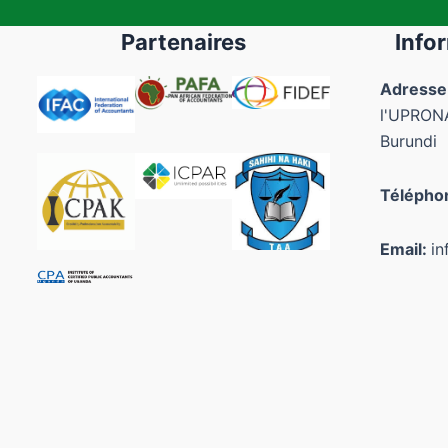
Partenaires
Info
Adresse
l'UPRONA
Burundi
Télépho
Email:
in