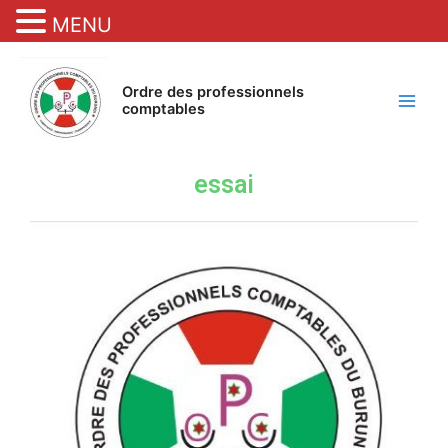
MENU
Skip
Main
to
Ordre des professionnels
Men
content
comptables
essai